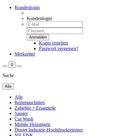
Kundenlogin
Kundenlogin
Konto erstellen
Passwort vergessen?
Merkzettel
0
Suche
Alle
Alle
Kehrmaschinen
Zubehör + Ersatzteile
Sauger
Car Wash
Mobile Heizungen
Denjet Industrie-Hochdruckreiniger
NILFISK