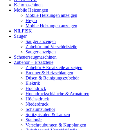
Kehrmaschinen
Mobile Heizungen
Mobile Heizungen anzeigen
Heylo
Mobile Heizungen anzeigen
NILFISK
Sauger
Sauger anzeigen
Zubehör und Verschleißteile
Sauger anzeigen
Scheuersaugmaschinen
Zubehör + Ersatzteile
Zubehör + Ersatzteile anzeigen
Brenner & Heizschlangen
Düsen & Reinigungszubehör
Elektrik
Hochdruck
Hochdruckschläuche & Armaturen
Höchstdruck
Niederdruck
Schaumzubehör
Spritzpistolen & Lanzen
Stationär
Verschraubungen & Kupplungen