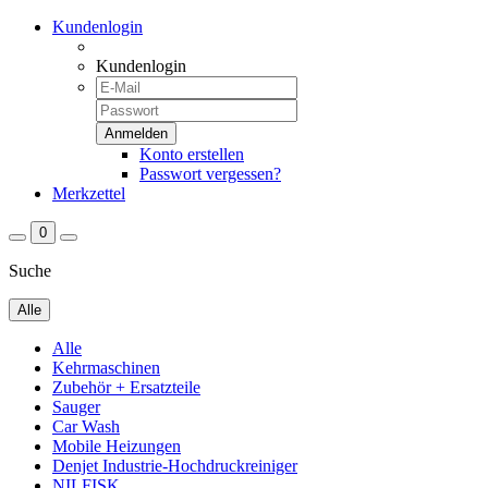
Kundenlogin
Kundenlogin
Konto erstellen
Passwort vergessen?
Merkzettel
0
Suche
Alle
Alle
Kehrmaschinen
Zubehör + Ersatzteile
Sauger
Car Wash
Mobile Heizungen
Denjet Industrie-Hochdruckreiniger
NILFISK