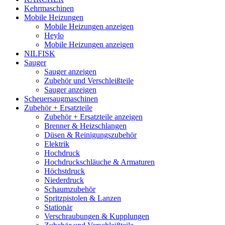
Kehrmaschinen
Mobile Heizungen
Mobile Heizungen anzeigen
Heylo
Mobile Heizungen anzeigen
NILFISK
Sauger
Sauger anzeigen
Zubehör und Verschleißteile
Sauger anzeigen
Scheuersaugmaschinen
Zubehör + Ersatzteile
Zubehör + Ersatzteile anzeigen
Brenner & Heizschlangen
Düsen & Reinigungszubehör
Elektrik
Hochdruck
Hochdruckschläuche & Armaturen
Höchstdruck
Niederdruck
Schaumzubehör
Spritzpistolen & Lanzen
Stationär
Verschraubungen & Kupplungen