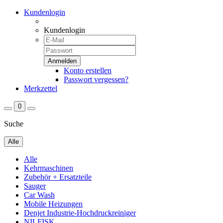
Kundenlogin
Kundenlogin
Konto erstellen
Passwort vergessen?
Merkzettel
0
Suche
Alle
Alle
Kehrmaschinen
Zubehör + Ersatzteile
Sauger
Car Wash
Mobile Heizungen
Denjet Industrie-Hochdruckreiniger
NILFISK