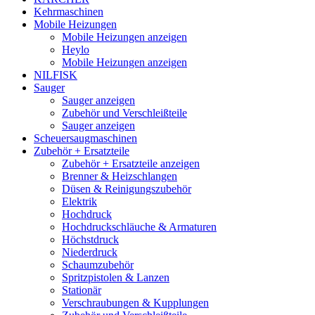
Kehrmaschinen
Mobile Heizungen
Mobile Heizungen anzeigen
Heylo
Mobile Heizungen anzeigen
NILFISK
Sauger
Sauger anzeigen
Zubehör und Verschleißteile
Sauger anzeigen
Scheuersaugmaschinen
Zubehör + Ersatzteile
Zubehör + Ersatzteile anzeigen
Brenner & Heizschlangen
Düsen & Reinigungszubehör
Elektrik
Hochdruck
Hochdruckschläuche & Armaturen
Höchstdruck
Niederdruck
Schaumzubehör
Spritzpistolen & Lanzen
Stationär
Verschraubungen & Kupplungen